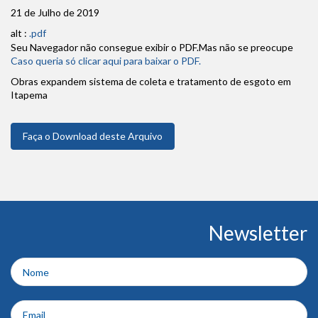
21 de Julho de 2019
alt :
.pdf
Seu Navegador não consegue exibir o PDF.Mas não se preocupe
Caso queria só clicar aqui para baixar o PDF.
Obras expandem sistema de coleta e tratamento de esgoto em
Itapema
Faça o Download deste Arquivo
Conteúdo
Newsletter
do
rodapé