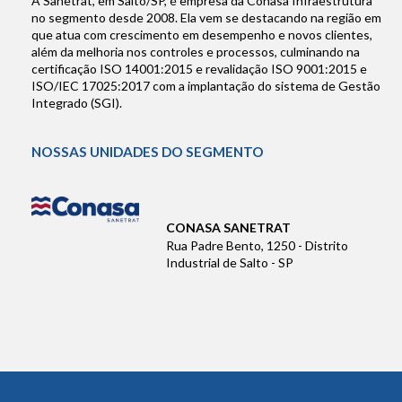
A Sanetrat, em Salto/SP, é empresa da Conasa Infraestrutura
no segmento desde 2008. Ela vem se destacando na região em
que atua com crescimento em desempenho e novos clientes,
além da melhoria nos controles e processos, culminando na
certificação ISO 14001:2015 e revalidação ISO 9001:2015 e
ISO/IEC 17025:2017 com a implantação do sistema de Gestão
Integrado (SGI).
NOSSAS UNIDADES DO SEGMENTO
CONASA SANETRAT
Rua Padre Bento, 1250 - Distrito
Industrial de Salto - SP
Conteúdo