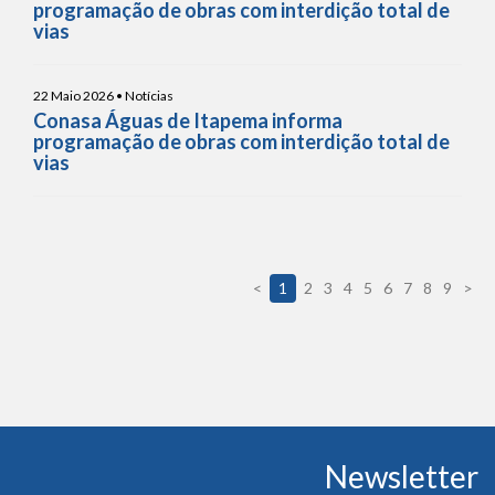
programação de obras com interdição total de
vias
22 Maio 2026 • Notícias
Conasa Águas de Itapema informa
programação de obras com interdição total de
vias
<
1
2
3
4
5
6
7
8
9
>
Conteúdo
Newsletter