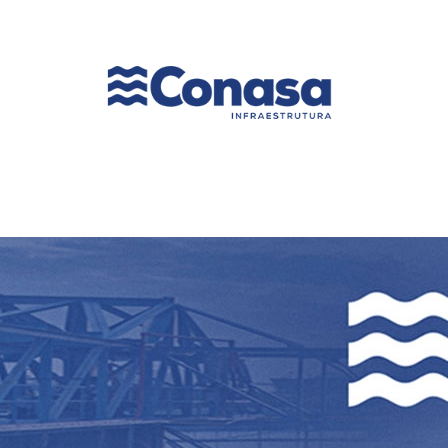
Naveg
princip