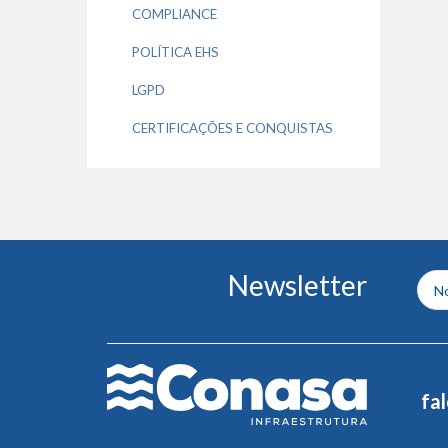
COMPLIANCE
POLÍTICA EHS
LGPD
CERTIFICAÇÕES E CONQUISTAS
Conteúdo
Newsletter
do
rodapé
fa