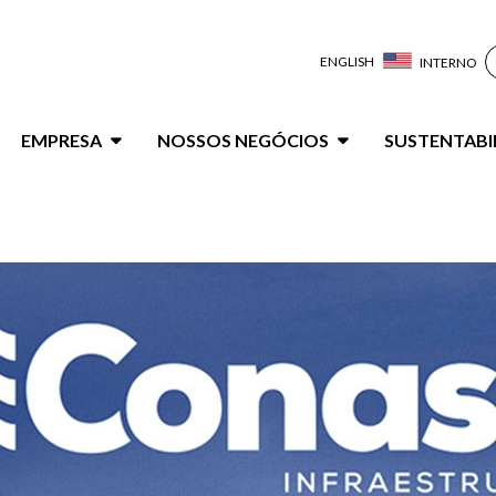
ENGLISH
INTERNO
ação
EMPRESA
NOSSOS NEGÓCIOS
SUSTENTABI
al