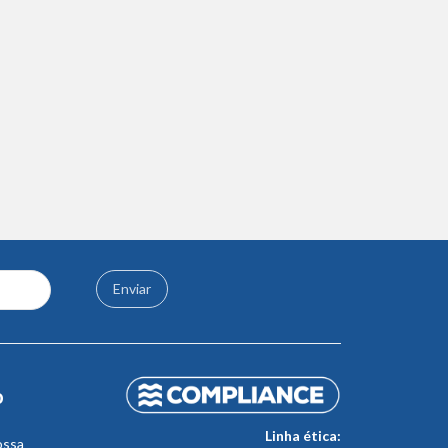
Enviar
o
Linha ética:
ossa