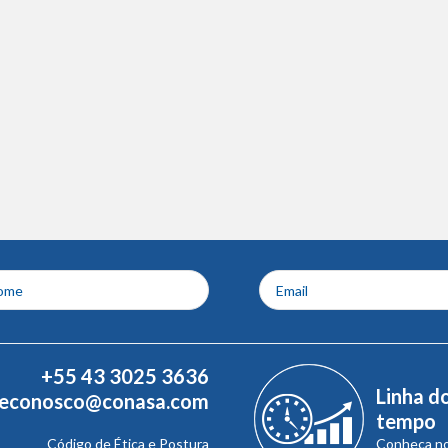
+55 43 3025 3636
Linha d
leconosco@conasa.com
tempo
Código de Ética e Postura
Conheça n