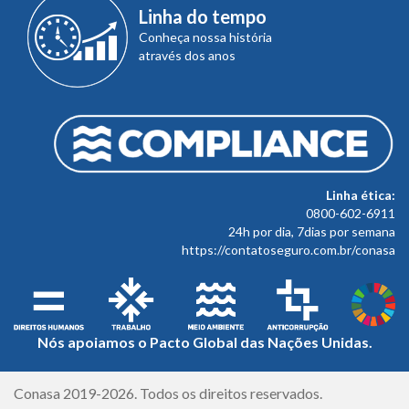
Linha do tempo
Conheça nossa história
através dos anos
Linha ética:
0800-602-6911
24h por dia, 7dias por semana
https://contatoseguro.com.br/conasa
Nós apoiamos o Pacto Global das Nações Unidas.
Créditos
Conasa 2019-2026. Todos os direitos reservados.