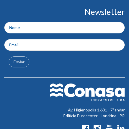
Conteúdo
Newsletter
do
rodapé
Enviar
Av. Higienópolis 1.601 - 7º andar
Edifício Eurocenter - Londrina - PR