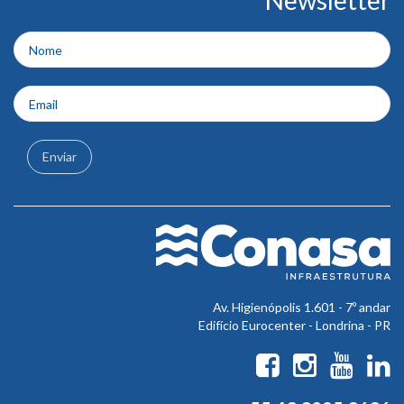
Newsletter
do
rodapé
Enviar
Av. Higienópolis 1.601 - 7º andar
Edifício Eurocenter - Londrina - PR