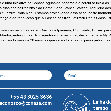
 é uma iniciativa da Conasa Águas de Itapema e o percurso inicia as 
is ruas dos bairros Alto São Bento, Casa Branca, Várzea, Tabuleiro dos 
 e Jardim Praia Mar. “Estamos promovendo essa ação, neste momento tã
rança e de renovação que a Páscoa nos traz”, afirmou Denis Grassi,
.
 músicas nacionais estão Garota de Ipanema, Corcovado, Eu sei que v
Manhã, entre outras. No repertório internacional, destaque para My Wa
totalizando mais de 20 músicas que serão tocadas no piano pelas ruas
+55 43 3025 3636
Linha d
leconosco@conasa.com
tempo