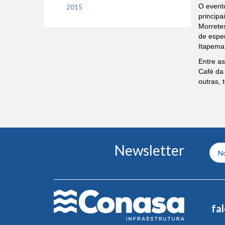
O evento
2015
principa
Morretes
de espe
Itapema
Entre as
Café da 
outras, 
Conteúdo
Newsletter
do
rodapé
fa