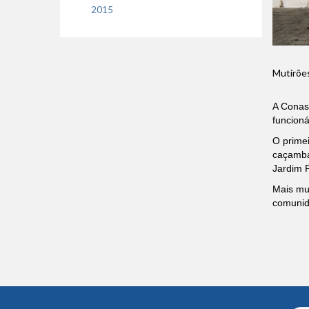
2015
Mutirões
A Conas
funcioná
O primei
caçambas
Jardim P
Mais mu
comuni
Conteúdo