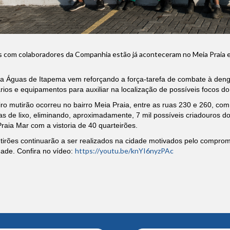
 com colaboradores da Companhia estão já aconteceram no Meia Praia e
a Águas de Itapema vem reforçando a força-tarefa de combate à dengu
rios e equipamentos para auxiliar na localização de possíveis focos d
ro mutirão ocorreu no bairro Meia Praia, entre as ruas 230 e 260, com 
 de lixo, eliminando, aproximadamente, 7 mil possíveis criadouros do
raia Mar com a vistoria de 40 quarteirões.
tirões continuarão a ser realizados na cidade motivados pelo compr
https://youtu.be/knYI6nyzPAc
dade.
Confira no vídeo: