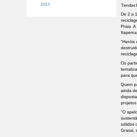
2015
Tendas l
De 2 a 1
recicla
Praia. A
Itapema)
“Heróis 
destruid
reciclag
Os parti
tematiza
para que
Quem pa
ainda de
disposta
projetos
“O apelo
sustentá
sólidos 
Grassi,