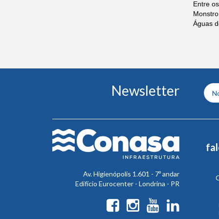
Entre os
Monstro
Águas de
Conteúdo
Newsletter
do
rodapé
fa
Av. Higienópolis 1.601 - 7º andar
C
Edifício Eurocenter - Londrina - PR