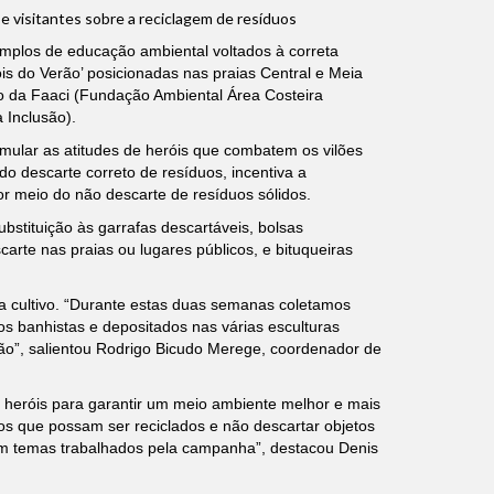
 e visitantes sobre a reciclagem de resíduos
mplos de educação ambiental voltados à correta
s do Verão’ posicionadas nas praias Central e Meia
to da Faaci (Fundação Ambiental Área Costeira
 Inclusão).
mular as atitudes de heróis que combatem os vilões
do descarte correto de resíduos, incentiva a
or meio do não descarte de resíduos sólidos.
stituição às garrafas descartáveis, bolsas
carte nas praias ou lugares públicos, e bituqueiras
 cultivo. “Durante estas duas semanas coletamos
os banhistas e depositados nas várias esculturas
elão”, salientou Rodrigo Bicudo Merege, coordenador de
r heróis para garantir um meio ambiente melhor e mais
uos que possam ser reciclados e não descartar objetos
ram temas trabalhados pela campanha”, destacou Denis