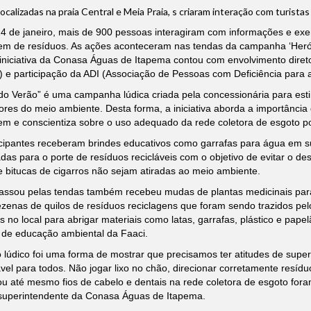
ocalizadas na praia Central e Meia Praia, s criaram interação com turistas
4 de janeiro, mais de 900 pessoas interagiram com informações e exe
gem de resíduos. As ações aconteceram nas tendas da campanha ‘Herói
 iniciativa da Conasa Águas de Itapema contou com envolvimento dire
 e participação da ADI (Associação de Pessoas com Deficiência para a
do Verão” é uma campanha lúdica criada pela concessionária para esti
ores do meio ambiente. Desta forma, a iniciativa aborda a importância 
em e conscientiza sobre o uso adequado da rede coletora de esgoto p
cipantes receberam brindes educativos como garrafas para água em sub
das para o porte de resíduos recicláveis com o objetivo de evitar o des
 bitucas de cigarros não sejam atiradas ao meio ambiente.
ssou pelas tendas também recebeu mudas de plantas medicinais para
zenas de quilos de resíduos reciclagens que foram sendo trazidos pel
s no local para abrigar materiais como latas, garrafas, plástico e pap
 de educação ambiental da Faaci.
 lúdico foi uma forma de mostrar que precisamos ter atitudes de supe
vel para todos. Não jogar lixo no chão, direcionar corretamente resíd
ou até mesmo fios de cabelo e dentais na rede coletora de esgoto fo
 superintendente da Conasa Águas de Itapema.