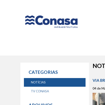
Naveg
princip
NOT
CATEGORIAS
VIA B
NOTÍCIAS
04 de M
TV CONASA