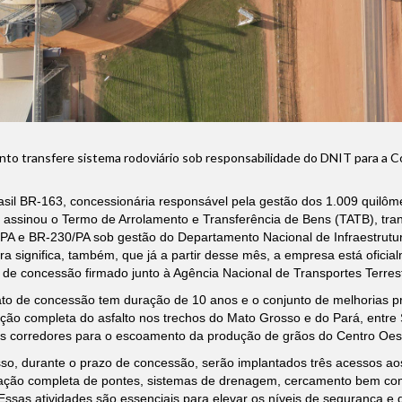
o transfere sistema rodoviário sob responsabilidade do DNIT para a C
rasil BR-163, concessionária responsável pela gestão dos 1.009 quil
assinou o Termo de Arrolamento e Transferência de Bens (TATB), tran
PA e BR-230/PA sob gestão do Departamento Nacional de Infraestrutur
ra significa, também, que já a partir desse mês, a empresa está oficial
 de concessão firmado junto à Agência Nacional de Transportes Terres
ato de concessão tem duração de 10 anos e o conjunto de melhorias p
ção completa do asfalto nos trechos do Mato Grosso e do Pará, entre S
is corredores para o escoamento da produção de grãos do Centro Oest
so, durante o prazo de concessão, serão implantados três acessos aos 
ação completa de pontes, sistemas de drenagem, cercamento bem com
Essas atividades são essenciais para elevar os níveis de segurança e 