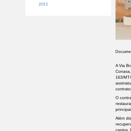
2015
Document
A Via B
Conasa, 
163/MT/
assinatu
contrato
O contr
restaura
principa
Além dis
recuper
capina. 