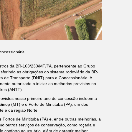
oncessionária
ômetros da BR-163/230/MT/PA, pertencente ao Grupo
sferindo as obrigações do sistema rodoviário da BR-
a de Transporte (DNIT) para a Concessionária. A
mente autorizada a iniciar as melhorias previstas no
tres (ANTT).
revistos nesse primeiro ano de concessão incluem a
inop (MT) e o Porto de Miritituba (PA), um dos
e e da região Norte.
Portos de Miritituba (PA) e, entre outras melhorias, a
o outros serviços de conservação, como roçada e
de conforto ao usuário, além de garantir melhor