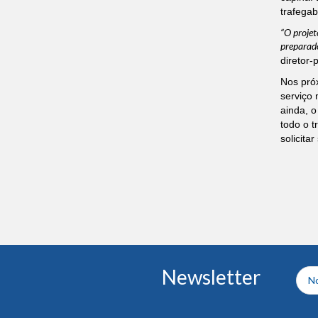
trafegab
“O projet
preparado
diretor-
Nos próx
serviço 
ainda, o
todo o t
solicitar
Conteúdo
Newsletter
do