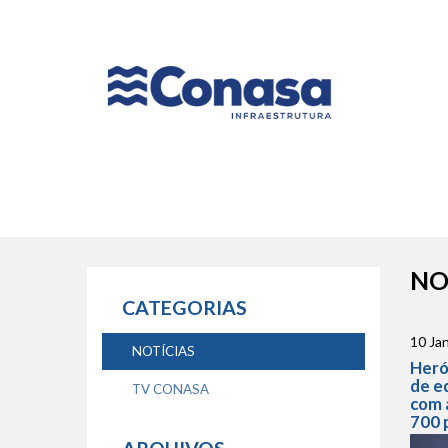
Naveg
princip
NO
CATEGORIAS
10 Jan
NOTÍCIAS
Heró
de e
TV CONASA
com 
700 