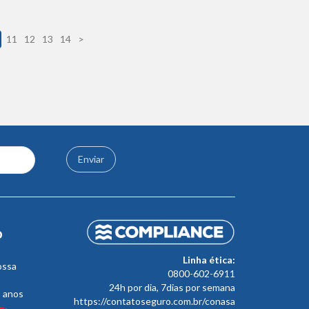
11
12
13
14
>
Enviar
o
Linha ética:
ossa
0800-602-6911
24h por dia, 7dias por semana
s anos
https://contatoseguro.com.br/conasa