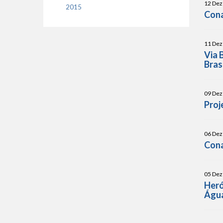
12 Dez
2015
Cona
11 Dez
Via 
Brasi
09 Dez
Proj
06 Dez
Cona
05 Dez
Heró
Água