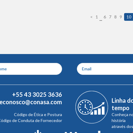
<
1
6
7
8
9
10
...
+55 43 3025 3636
Linha d
leconosco@conasa.com
tempo
Código de Ética e Postura
Conheça n
ódigo de Conduta de Fornecedor
história
através do