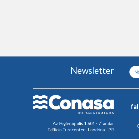
Conteúdo
Newsletter
do
rodapé
fa
Av. Higienópolis 1.601 - 7º andar
C
Edifício Eurocenter - Londrina - PR