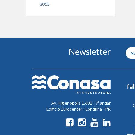
2015
Conteúdo
Newsletter
do
rodapé
fa
Av. Higienópolis 1.601 - 7º andar
C
Edifício Eurocenter - Londrina - PR