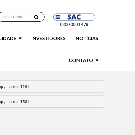
0800 0004 478
LIDADE
INVESTIDORES
NOTÍCIAS
CONTATO
hp
, line 
119
]
hp
, line 
158
]