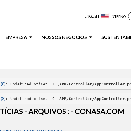
ENGLISH
INTERNO
ação
EMPRESA
NOSSOS NEGÓCIOS
SUSTENTABI
al
 (8)
: Undefined offset: 1 [
APP/Controller/AppController.p
 (8)
: Undefined offset: 0 [
APP/Controller/AppController.p
TÍCIAS - ARQUIVOS : - CONASA.COM