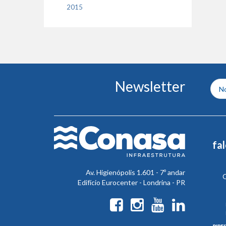
2015
Conteúdo
Newsletter
do
rodapé
fa
Av. Higienópolis 1.601 - 7º andar
C
Edifício Eurocenter - Londrina - PR